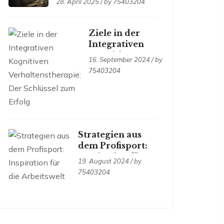
28. April 2025 / by
75403204
kognitive
Psychodiagnostik
(PKP)
Ziele in der
Integrativen
Kognitiven
16. September 2024 / by
Verhaltenstherapie:
75403204
Der Schlüssel zum
Erfolg
Strategien aus
dem Profisport:
Inspiration für
19. August 2024 / by
die Arbeitswelt
75403204