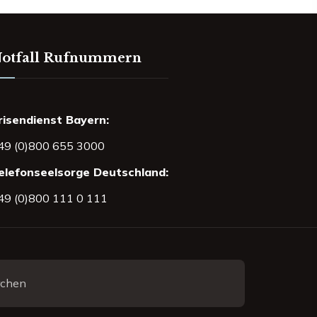
otfall Rufnummern
risendienst Bayern:
49 (0)800 655 3000
elefonseelsorge Deutschland:
49 (0)800 111 0 111
rchen