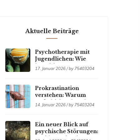
Aktuelle Beiträge
Psychotherapie mit
Jugendlichen: Wie
kognitive
17. Januar 2026 / by
75403204
Verhaltenstherapie
altersgerecht
unterstützt
Prokrastination
verstehen: Warum
Aufschieben krank
14. Januar 2026 / by
75403204
machen kann
Ein neuer Blick auf
psychische Störungen:
problemorientierte